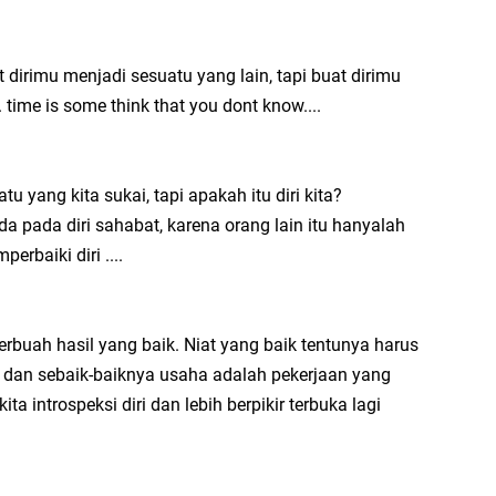
Do
Pr
MT
ZA
irimu menjadi sesuatu yang lain, tapi buat dirimu
Ci
 time is some think that you dont know....
& 
tu yang kita sukai, tapi apakah itu diri kita?
da pada diri sahabat, karena orang lain itu hanyalah
rbaiki diri ....
erbuah hasil yang baik. Niat yang baik tentunya harus
. dan sebaik-baiknya usaha adalah pekerjaan yang
ta introspeksi diri dan lebih berpikir terbuka lagi