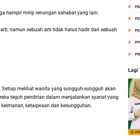
endidikan Pancasila KBC untuk MTs Kelas 7, 8, dan 9
#
PA
uga hampir mirip renungan sahabat yang lain:
ikulum Berbasis Cinta (KBC) MTs Lengkap Kelas 7, 8, dan 9 | Siap Pakai Tahun 
#
PE
arti, namun sebuah arti tidak harus hadir dari sebuah
#
PE
#
P
eri Asas Pendidikan Pancasila Kelas 8 Semester Genap
#
PR
a Mulai Seleksi PMB Jalur Prestasi TP 2026/2027
Lagi
 Kepala Madrasah Lepas Keberangkatan Delegasi MTs 2 Lampung Utara Menuju 
an. Setiap melihat wanita yang sungguh-sungguh akan
ereka teguh pendirian dalam menjalankan syariat yang
n keimanan, ketaqwaan dan kesungguhan.
erumusan dan Pengesahan UUD NRI Tahun 1945
gan dan Upaya Pemenuhan Hak dan Kewajiban Warga Negara