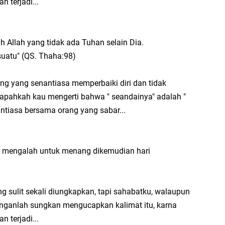
 terjadi...
👍
AF
 Allah yang tidak ada Tuhan selain Dia.
ba
Mo
uatu" (QS. Thaha:98)
Ku
An
Le
Ba
ng yang senantiasa memperbaiki diri dan tidak
pahkah kau mengerti bahwa " seandainya" adalah "
Ci
ntiasa bersama orang yang sabar...
B
Sy
sa
Mo
pi mengalah untuk menang dikemudian hari
Ku
Ha
Te
B
g sulit sekali diungkapkan, tapi sahabatku, walaupun
Fa
janganlah sungkan mengucapkan kalimat itu, karna
B
 terjadi...