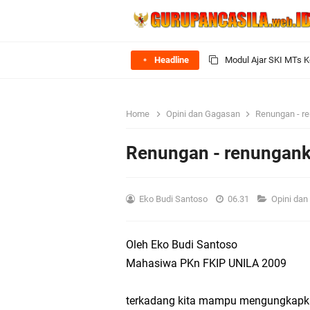
Headline
Siap Mengajar Tanpa 
Perangkat Ajar Deep 
Home
Opini dan Gagasan
Renungan - re
Perangkat Ajar Deep 
Renungan - renunganku
Modul Ajar IPA MTs K
Eko Budi Santoso
06.31
Opini da
Modul Seni Rupa MTs 
Download Modul Ajar 
Oleh Eko Budi Santoso
Mahasiwa PKn FKIP UNILA 2009
Modul Matematika MTs
terkadang kita mampu mengungkapka