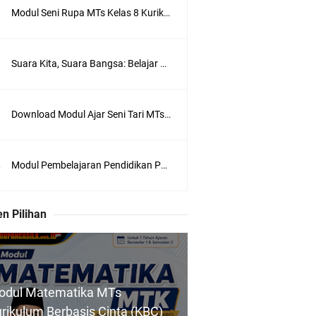
Modul Seni Rupa MTs Kelas 8 Kurikulum Berbasis Cinta (KBC) Terlengkap Semester 1 dan 2
Suara Kita, Suara Bangsa: Belajar Menyampaikan Aspirasi dengan Bijak
Download Modul Ajar Seni Tari MTs Kelas 7 Kurikulum Berbasis Cinta (KBC) Lengkap Semester 1 & 2
Modul Pembelajaran Pendidikan Pancasila KBC untuk MTs Kelas 7, 8, dan 9
n Pilihan
odul Matematika MTs
rikulum Berbasis Cinta (KBC)