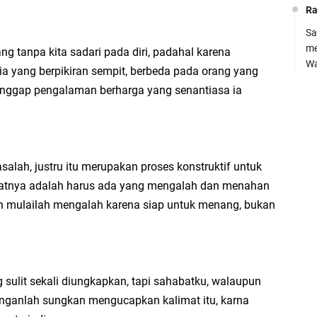
(
Ra
Sa
me
ng tanpa kita sadari pada diri, padahal karena
Wa
a yang berpikiran sempit, berbeda pada orang yang
Pe
dianggap pengalaman berharga yang senantiasa ia
Ra
SM
su
7,
kh
0
Kh
alah, justru itu merupakan proses konstruktif untuk
atnya adalah harus ada yang mengalah dan menahan
kh
an mulailah mengalah karena siap untuk menang, bukan
Ko
M.
Pe
B
P
 sulit sekali diungkapkan, tapi sahabatku, walaupun
Ke
HA
janganlah sungkan mengucapkan kalimat itu, karna
BA