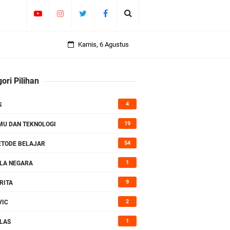
 Lengkap
Kamis, 6 Agustus
ori Pilihan
4
S
19
MU DAN TEKNOLOGI
54
TODE BELAJAR
1
LA NEGARA
9
RITA
2
VIC
1
LAS