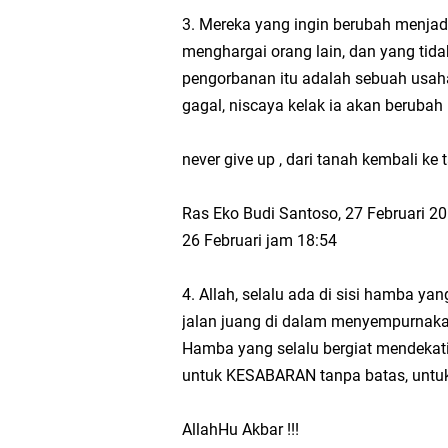
Berantas Ekstremis
3. Mereka yang ingin berubah menjad
menghargai orang lain, dan yang tida
Hak dan Kewajiban W
pengorbanan itu adalah sebuah usah
gagal, niscaya kelak ia akan berubah 
Pancasila sebagai P
never give up , dari tanah kembali ke t
Suara Kita, Suara Ba
Ras Eko Budi Santoso, 27 Februari 2
MTs Kelas 9 Bab 2 s
26 Februari jam 18:54
Tantangan dan Upay
4. Allah, selalu ada di sisi hamba ya
jalan juang di dalam menyempurnaka
Hak dan Kewajiban W
Hamba yang selalu bergiat mendekati-
untuk KESABARAN tanpa batas, untuk te
Demokrasi, Pemenuhan
AllahHu Akbar !!!
Pelaksanaan Hak dan