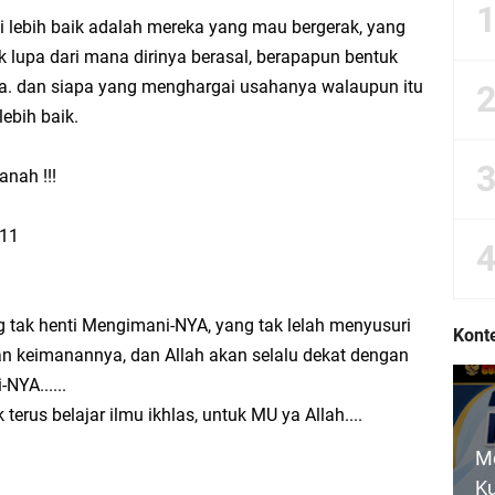
me Demi Hak Aman Warga Negara
i lebih baik adalah mereka yang mau bergerak, yang
k lupa dari mana dirinya berasal, berapapun bentuk
arga Negara dalam UUD NRI Tahun 1945
a. dan siapa yang menghargai usahanya walaupun itu
lebih baik.
andangan Hidup Bangsaku
anah !!!
ngsa: Belajar Menyampaikan Aspirasi dengan Bijak
011
ub bab Hak dan Kewajiban Warga Negara dalam UUD NRI Tahun 1945
a Pemenuhan Hak dan Kewajiban Warga Negara
ng tak henti Mengimani-NYA, yang tak lelah menyusuri
Konte
n keimanannya, dan Allah akan selalu dekat dengan
arga Negara dalam UUD NRI 1945
NYA......
rus belajar ilmu ikhlas, untuk MU ya Allah....
 Hak, dan Ketidakadilan: Suara Pelajar untuk Negeri
M
 Kewajiban Warga Negara Secara Seimbang
Ku