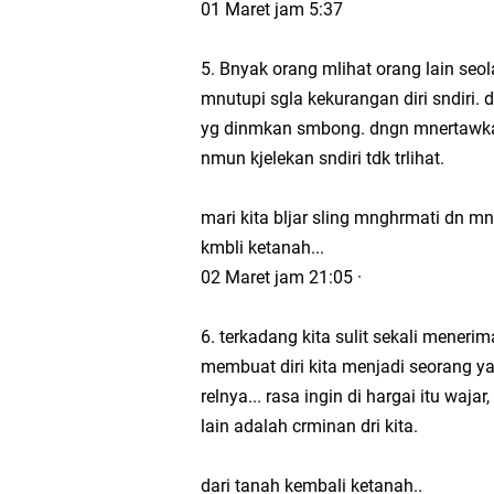
01 Maret jam 5:37
Download Buku Guru 
5. Bnyak orang mlihat orang lain seo
mnutupi sgla kekurangan diri sndiri.
Modul Ajar SKI MTs K
yg dinmkan smbong. dngn mnertawkan o
nmun kjelekan sndiri tdk trlihat.
mari kita bljar sling mnghrmati dn m
kmbli ketanah...
02 Maret jam 21:05 ·
6. terkadang kita sulit sekali menerim
membuat diri kita menjadi seorang y
relnya... rasa ingin di hargai itu waj
lain adalah crminan dri kita.
dari tanah kembali ketanah..