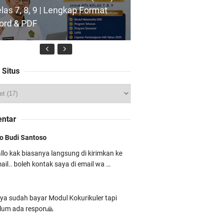
las 7, 8, 9 | Lengkap Format
ord & PDF
 Situs
dul Ajar SKI MTs Kelas 7
rikulum Berbasis Cinta (KBC)
ntar
ngkap Siap Pakai
o Budi Santoso
llo kak biasanya langsung di kirimkan ke
ail.. boleh kontak saya di email wa …
ap Mengajar Tanpa Ribet!
ownload Modul Ajar PJOK MTs
ya sudah bayar Modul Kokurikuler tapi
las 7 Kurikulum Berbasis Cinta
lum ada respon🙏