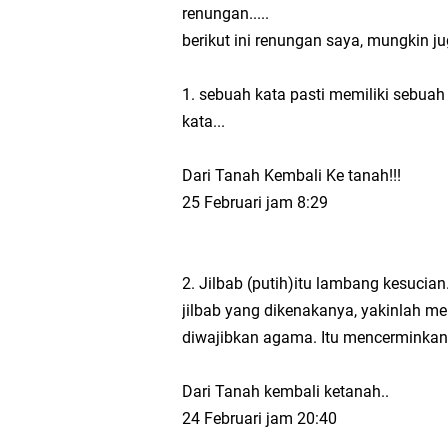
Modul Pembelajaran P
renungan.....
berikut ini renungan saya, mungkin j
Modul Kokurikuler Kur
1. sebuah kata pasti memiliki sebuah 
Terbaru
kata...
Latihan Soal dan Mat
Dari Tanah Kembali Ke tanah!!!
25 Februari jam 8:29
MTsN 2 Lampung Utar
Plt Kasi Penmad dan
2. Jilbab (putih)itu lambang kesuci
jilbab yang dikenakanya, yakinlah m
Nasional KoSSMI 2026
diwajibkan agama. Itu mencerminka
Menelusuri Proses P
Dari Tanah kembali ketanah..
24 Februari jam 20:40
Tugas Materi Tantan