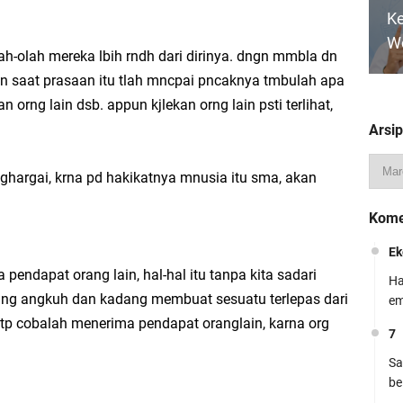
Ke
dan Siswa PPKn Kelas XII Kurikulum Merdeka
W
lah-olah mereka lbih rndh dari dirinya. dngn mmbla dn
 dn saat prasaan itu tlah mncpai pncaknya tmbulah apa
elas 7 Kurikulum Berbasis Cinta (KBC) Lengkap Siap Pakai
rng lain dsb. appun kjlekan orng lain psti terlihat,
Arsip
Mo
nghargai, krna pd hakikatnya mnusia itu sma, akan
Ku
Kome
Le
Ek
a pendapat orang lain, hal-hal itu tanpa kita sadari
Ha
ang angkuh dan kadang membuat sesuatu terlepas dari
em
ar, tp cobalah menerima pendapat oranglain, karna org
Si
7
D
Sa
Ke
be