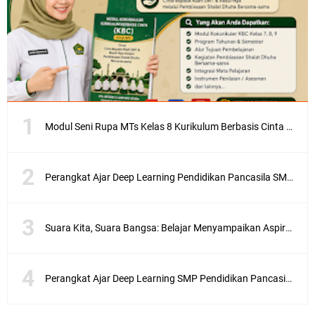
Modul Seni Rupa MTs Kelas 8 Kurikulum Berbasis Cinta (KBC) Terlengkap Semester 1 dan 2
Perangkat Ajar Deep Learning Pendidikan Pancasila SMA/MA Kelas X, XI, XII Lengkap
Suara Kita, Suara Bangsa: Belajar Menyampaikan Aspirasi dengan Bijak
Perangkat Ajar Deep Learning SMP Pendidikan Pancasila Kelas 7, 8, 9 Lengkap CP 046/H/KR/2025