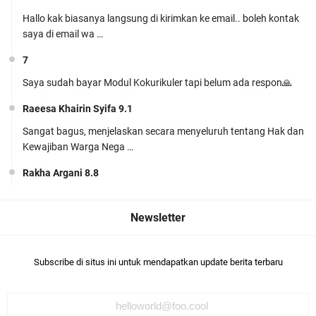
Hallo kak biasanya langsung di kirimkan ke email.. boleh kontak
saya di email wa …
7
Siap Mengajar Tanpa Ribet! Download Modul
Saya sudah bayar Modul Kokurikuler tapi belum ada respon🙏
Ajar PJOK MTs Kelas 7 Kurikulum Berbasis Cinta
Raeesa Khairin Syifa 9.1
(KBC) Lengkap
Sangat bagus, menjelaskan secara menyeluruh tentang Hak dan
Kewajiban Warga Nega …
Rakha Argani 8.8
suadah pak/bu
Perangkat Ajar Deep Learning SMP Pendidikan
khairunnisa Jihan harun
Pancasila Kelas 7, 8, 9 Lengkap CP
Khairunisa Jihan harun 9.5bagus👍🏻
046/H/KR/2025
Subscribe di situs ini untuk mendapatkan update berita terbaru
khairunnisa Jihan harun
Komentar ini telah dihapus oleh pengarang.