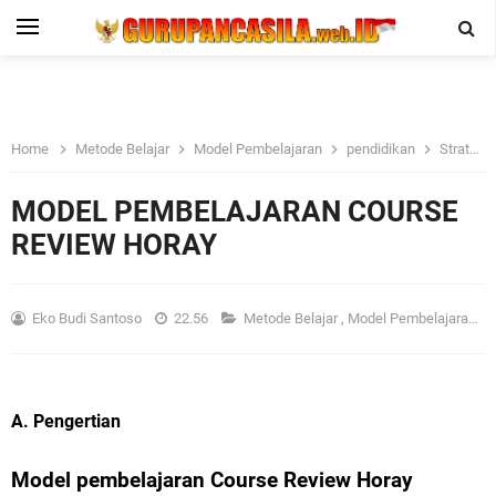
Home
Metode Belajar
Model Pembelajaran
pendidikan
Strategi Pendidikan
MODEL PEMBELAJARAN COURSE
REVIEW HORAY
Eko Budi Santoso
22.56
Metode Belajar
,
Model Pembelajaran
,
p
A. Pengertian
Model pembelajaran Course Review Horay