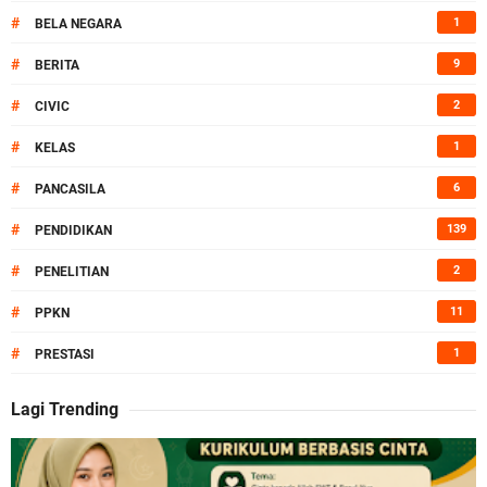
#
1
BELA NEGARA
#
9
BERITA
#
2
CIVIC
#
1
KELAS
#
6
PANCASILA
#
139
PENDIDIKAN
#
2
PENELITIAN
#
11
PPKN
#
1
PRESTASI
Lagi Trending