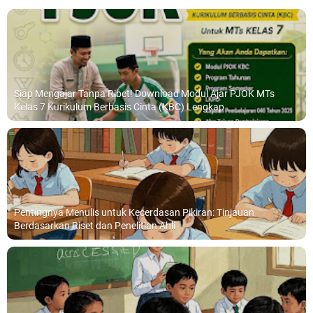
Siap Mengajar Tanpa Ribet! Download Modul Ajar PJOK MTs
Kelas 7 Kurikulum Berbasis Cinta (KBC) Lengkap
Pentingnya Menulis untuk Kecerdasan Pikiran: Tinjauan
Berdasarkan Riset dan Penelitian Ahli