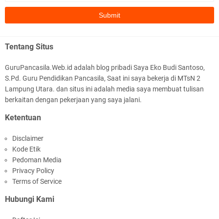
M. Habib Nur Azmi 9.1
Bagus
HAFIZ ABDI HALIM 9.3
Perangkat Ajar Deep Learning Pendidikan
Tentang Situs
BAGUSSS👍👍👍👍👍👍👍👍👍👍👍👍👍👍👍👍👍👍👍👍👍👍👍👍
Pancasila SMA/MA Kelas X, XI, XII Lengkap
👍👍👍👍👍
GuruPancasila.Web.id adalah blog pribadi Saya Eko Budi Santoso,
S.Pd. Guru Pendidikan Pancasila, Saat ini saya bekerja di MTsN 2
AFFANS RAHMAT JAYA 9.3
Lampung Utara. dan situs ini adalah media saya membuat tulisan
bagus 👍👍
berkaitan dengan pekerjaan yang saya jalani.
Ketentuan
Andre Wiguna 9.1
Bagus banget🥰
Disclaimer
Modul Ajar IPA MTs Kelas 9 Kurikulum Berbasis
Kode Etik
Cinta (KBC) Lengkap Semester 1 & 2
Citra Aprilia Mufarokhah
Pedoman Media
Bagus
Privacy Policy
Terms of Service
Syifa Agustina Ramadani 9.1
Hubungi Kami
sangat bagus