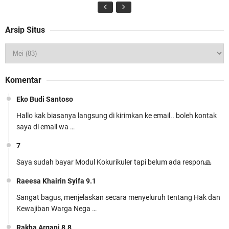
Arsip Situs
Download Program Kerja Wakil Kepala
Madrasah Bidang Kesiswaan 2026/2027 –
Komentar
Berbasis Kurikulum Cinta
Eko Budi Santoso
Hallo kak biasanya langsung di kirimkan ke email.. boleh kontak
saya di email wa …
7
Saya sudah bayar Modul Kokurikuler tapi belum ada respon🙏
Modul Ajar SKI MTs Kelas 7 Kurikulum Berbasis
Raeesa Khairin Syifa 9.1
Cinta (KBC) Lengkap Siap Pakai
Sangat bagus, menjelaskan secara menyeluruh tentang Hak dan
Kewajiban Warga Nega …
Rakha Argani 8.8