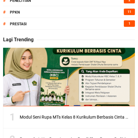
#
2
PENELITIAN
#
11
PPKN
#
1
PRESTASI
Lagi Trending
Modul Seni Rupa MTs Kelas 8 Kurikulum Berbasis Cinta (KBC) Terlengkap Semester 1 dan 2