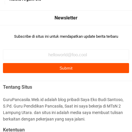
suadah pak/bu
Siap Mengajar Tanpa Ribet! Download Modul
khairunnisa Jihan harun
Ajar PJOK MTs Kelas 7 Kurikulum Berbasis Cinta
Khairunisa Jihan harun 9.5bagus👍🏻
(KBC) Lengkap
Subscribe di situs ini untuk mendapatkan update berita terbaru
khairunnisa Jihan harun
Komentar ini telah dihapus oleh pengarang.
M. Habib Nur Azmi 9.1
Bagus
Perangkat Ajar Deep Learning SMP Pendidikan
HAFIZ ABDI HALIM 9.3
Pancasila Kelas 7, 8, 9 Lengkap CP
Tentang Situs
BAGUSSS👍👍👍👍👍👍👍👍👍👍👍👍👍👍👍👍👍👍👍👍👍👍👍👍
046/H/KR/2025
👍👍👍👍👍
GuruPancasila.Web.id adalah blog pribadi Saya Eko Budi Santoso,
S.Pd. Guru Pendidikan Pancasila, Saat ini saya bekerja di MTsN 2
AFFANS RAHMAT JAYA 9.3
Lampung Utara. dan situs ini adalah media saya membuat tulisan
bagus 👍👍
berkaitan dengan pekerjaan yang saya jalani.
Ketentuan
Andre Wiguna 9.1