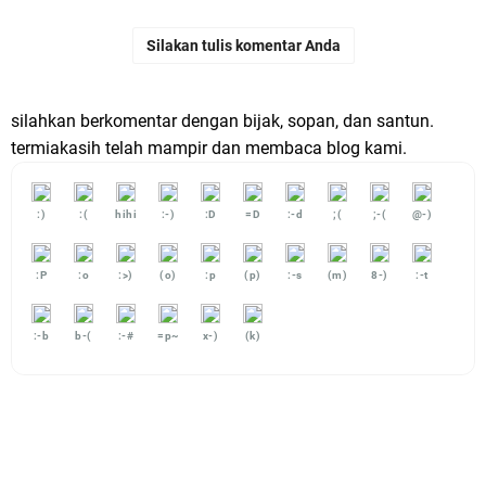
Silakan tulis komentar Anda
silahkan berkomentar dengan bijak, sopan, dan santun.
termiakasih telah mampir dan membaca blog kami.
:)
:(
hihi
:-)
:D
=D
:-d
;(
;-(
@-)
:P
:o
:>)
(o)
:p
(p)
:-s
(m)
8-)
:-t
:-b
b-(
:-#
=p~
x-)
(k)