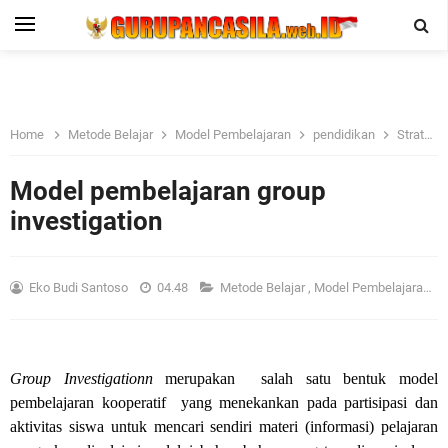
Home
Metode Belajar
Model Pembelajaran
pendidikan
Strategi Pendidikan
Model pembelajaran group
investigation
Eko Budi Santoso
04.48
Metode Belajar
,
Model Pembelajaran
,
p
Group Investigationn
merupakan salah satu bentuk model
pembelajaran kooperatif yang menekankan pada partisipasi dan
aktivitas siswa untuk mencari sendiri materi (informasi) pelajaran