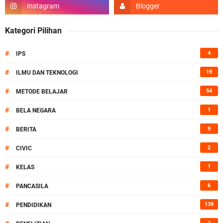
Kategori Pilihan
#
4
IPS
#
19
ILMU DAN TEKNOLOGI
#
54
METODE BELAJAR
#
1
BELA NEGARA
#
9
BERITA
#
2
CIVIC
#
1
KELAS
#
6
PANCASILA
#
139
PENDIDIKAN