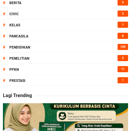
#
9
BERITA
#
2
CIVIC
#
1
KELAS
#
6
PANCASILA
#
139
PENDIDIKAN
#
2
PENELITIAN
#
11
PPKN
#
1
PRESTASI
Lagi Trending