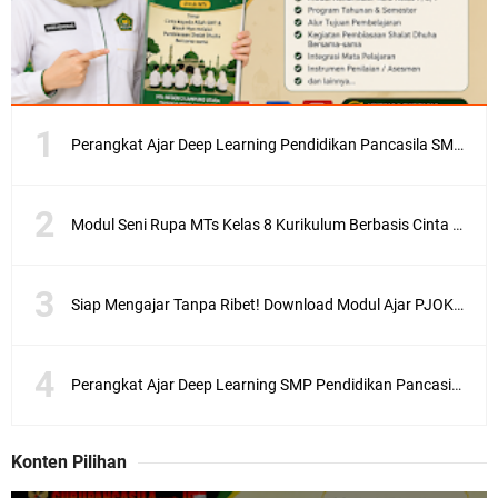
Perangkat Ajar Deep Learning Pendidikan Pancasila SMA/MA Kelas X, XI, XII Lengkap
Modul Seni Rupa MTs Kelas 8 Kurikulum Berbasis Cinta (KBC) Terlengkap Semester 1 dan 2
Siap Mengajar Tanpa Ribet! Download Modul Ajar PJOK MTs Kelas 7 Kurikulum Berbasis Cinta (KBC) Lengkap
Perangkat Ajar Deep Learning SMP Pendidikan Pancasila Kelas 7, 8, 9 Lengkap CP 046/H/KR/2025
Konten Pilihan