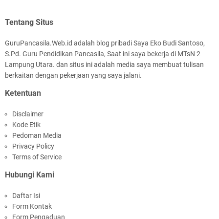
Perangkat Ajar Deep Learning SMP Pendidikan
HAFIZ ABDI HALIM 9.3
Pancasila Kelas 7, 8, 9 Lengkap CP
Tentang Situs
BAGUSSS👍👍👍👍👍👍👍👍👍👍👍👍👍👍👍👍👍👍👍👍👍👍👍👍
046/H/KR/2025
👍👍👍👍👍
GuruPancasila.Web.id adalah blog pribadi Saya Eko Budi Santoso,
S.Pd. Guru Pendidikan Pancasila, Saat ini saya bekerja di MTsN 2
AFFANS RAHMAT JAYA 9.3
Lampung Utara. dan situs ini adalah media saya membuat tulisan
bagus 👍👍
berkaitan dengan pekerjaan yang saya jalani.
Ketentuan
Andre Wiguna 9.1
Bagus banget🥰
Disclaimer
Perangkat Ajar Deep Learning Pendidikan
Kode Etik
Pancasila SMA/MA Kelas X, XI, XII Lengkap
Citra Aprilia Mufarokhah
Pedoman Media
Bagus
Privacy Policy
Terms of Service
Syifa Agustina Ramadani 9.1
Hubungi Kami
sangat bagus
Haya pippo mardianto 9.3
Daftar Isi
Form Kontak
Bagus
Modul Ajar IPA MTs Kelas 9 Kurikulum Berbasis
Form Pengaduan