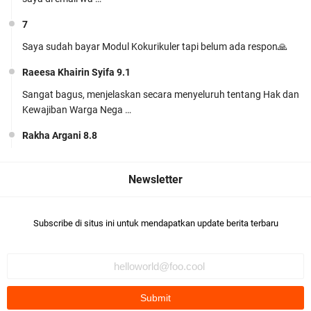
7
Saya sudah bayar Modul Kokurikuler tapi belum ada respon🙏
Modul Ajar SKI MTs Kelas 7 Kurikulum Berbasis
Raeesa Khairin Syifa 9.1
Cinta (KBC) Lengkap Siap Pakai
Sangat bagus, menjelaskan secara menyeluruh tentang Hak dan
Kewajiban Warga Nega …
Rakha Argani 8.8
suadah pak/bu
Siap Mengajar Tanpa Ribet! Download Modul
khairunnisa Jihan harun
Ajar PJOK MTs Kelas 7 Kurikulum Berbasis Cinta
Khairunisa Jihan harun 9.5bagus👍🏻
(KBC) Lengkap
Subscribe di situs ini untuk mendapatkan update berita terbaru
khairunnisa Jihan harun
Komentar ini telah dihapus oleh pengarang.
M. Habib Nur Azmi 9.1
Bagus