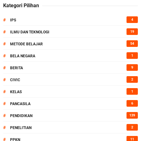
Kategori Pilihan
#
4
IPS
#
19
ILMU DAN TEKNOLOGI
#
54
METODE BELAJAR
#
1
BELA NEGARA
#
9
BERITA
#
2
CIVIC
#
1
KELAS
#
6
PANCASILA
#
139
PENDIDIKAN
#
2
PENELITIAN
#
11
PPKN