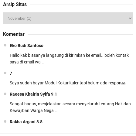
Arsip Situs
Perangkat Ajar Deep Learning SMP Pendidikan
Pancasila Kelas 7, 8, 9 Lengkap CP
Komentar
046/H/KR/2025
Eko Budi Santoso
Hallo kak biasanya langsung di kirimkan ke email.. boleh kontak
saya di email wa …
7
Saya sudah bayar Modul Kokurikuler tapi belum ada respon🙏
Perangkat Ajar Deep Learning Pendidikan
Raeesa Khairin Syifa 9.1
Pancasila SMA/MA Kelas X, XI, XII Lengkap
Sangat bagus, menjelaskan secara menyeluruh tentang Hak dan
Kewajiban Warga Nega …
Rakha Argani 8.8
suadah pak/bu