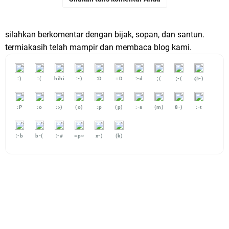
silahkan berkomentar dengan bijak, sopan, dan santun.
termiakasih telah mampir dan membaca blog kami.
:)
:(
hihi
:-)
:D
=D
:-d
;(
;-(
@-)
:P
:o
:>)
(o)
:p
(p)
:-s
(m)
8-)
:-t
:-b
b-(
:-#
=p~
x-)
(k)