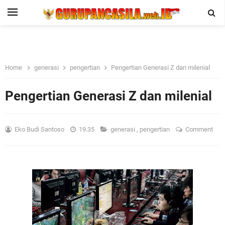
Home
generasi
pengertian
Pengertian Generasi Z dan milenial
Pengertian Generasi Z dan milenial
Eko Budi Santoso
19.35
generasi
,
pengertian
Comment