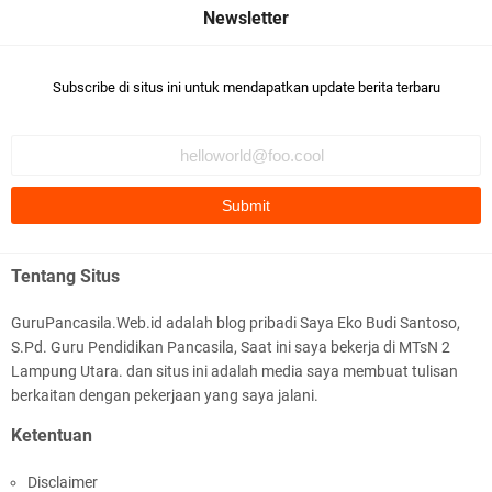
khairunnisa Jihan harun
Modul Ajar IPA MTs Kelas 9 Kurikulum Berbasis
Khairunisa Jihan harun 9.5bagus👍🏻
Cinta (KBC) Lengkap Semester 1 & 2
Subscribe di situs ini untuk mendapatkan update berita terbaru
khairunnisa Jihan harun
Komentar ini telah dihapus oleh pengarang.
M. Habib Nur Azmi 9.1
Bagus
Modul Seni Rupa MTs Kelas 8 Kurikulum
HAFIZ ABDI HALIM 9.3
Berbasis Cinta (KBC) Terlengkap Semester 1 dan
Tentang Situs
BAGUSSS👍👍👍👍👍👍👍👍👍👍👍👍👍👍👍👍👍👍👍👍👍👍👍👍
2
👍👍👍👍👍
GuruPancasila.Web.id adalah blog pribadi Saya Eko Budi Santoso,
S.Pd. Guru Pendidikan Pancasila, Saat ini saya bekerja di MTsN 2
AFFANS RAHMAT JAYA 9.3
Lampung Utara. dan situs ini adalah media saya membuat tulisan
bagus 👍👍
berkaitan dengan pekerjaan yang saya jalani.
Ketentuan
Andre Wiguna 9.1
Download Modul Ajar Seni Tari MTs Kelas 7
Bagus banget🥰
Disclaimer
Kurikulum Berbasis Cinta (KBC) Lengkap