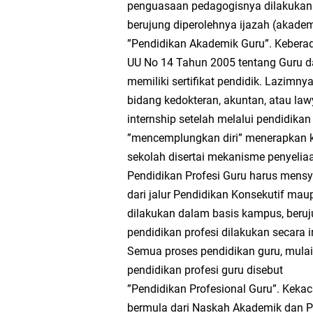
penguasaan pedagogisnya dilakukan s
berujung diperolehnya ijazah (akadem
Pelaksanaan Hak dan
”Pendidikan Akademik Guru”. Keberad
UU No 14 Tahun 2005 tentang Guru d
Download Program Ke
memiliki sertifikat pendidik. Lazimny
bidang kedokteran, akuntan, atau law
internship setelah melalui pendidikan
”mencemplungkan diri” menerapkan 
sekolah disertai mekanisme penyeli
Pendidikan Profesi Guru harus mensy
dari jalur Pendidikan Konsekutif mau
dilakukan dalam basis kampus, beruj
pendidikan profesi dilakukan secara in
Semua proses pendidikan guru, mulai
pendidikan profesi guru disebut
”Pendidikan Profesional Guru”. Ke
bermula dari Naskah Akademik dan Pe