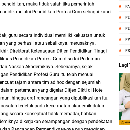
 Kurikulum Berbasis Cinta (KBC) Kelas 7, 8, 9 | Lengkap Format Word & PDF
m pendidikan, maka tidak salah jika pemerintah
#
PA
ndidik melalui Pendidikan Profesi Guru sebagai kunci
endidikan Pancasila KBC untuk MTs Kelas 7, 8, dan 9
#
PE
#
PE
ikulum Berbasis Cinta (KBC) MTs Lengkap Kelas 7, 8, dan 9 | Siap Pakai Tahun 
idak, guru secara individual memiliki kekuatan untuk
#
P
 yang berhasil atau sebaliknya, merusaknya.
#
khir, Direktorat Ketenagaan Ditjen Pendidikan Tinggi
PR
nas Pendidikan Profesi Guru disertai Pedoman
eri Asas Pendidikan Pancasila Kelas 8 Semester Genap
Lagi
, dan Naskah Akademiknya. Sebenarnya, sejak
gan Pendidikan Profesi Guru itu telah menuai
a Mulai Seleksi PMB Jalur Prestasi TP 2026/2027
encuat tajam antara tim ad hoc dengan sejumlah
dalam pertemuan yang digelar Ditjen Dikti di Hotel
 Kepala Madrasah Lepas Keberangkatan Delegasi MTs 2 Lampung Utara Menuju 
mun, hingga draf rancangan yang dipublikasikan itu,
ti masalah terletak pada kecermatan akademik dalam
yang secara konseptual tidak memadai, bahkan
ademiknya dikerjakan serampangan dengan pendekatan
erumusan dan Pengesahan UUD NRI Tahun 1945
ikan dan Rancangan Permendiknas-nya pun mengidap