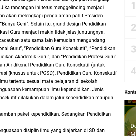
gan dan Upaya Pemenuhan Hak dan Kewajiban Warga Negara
Jika rancangan ini terus menggelinding menjadi
kan akan melengkapi pengalaman pahit Presiden
me Demi Hak Aman Warga Negara
Banyu Geni”. Selain itu, grand design Pendidikan
kasi Guru menjadi makin tidak jelas juntrungnya.
arga Negara dalam UUD NRI Tahun 1945
ikacaukan satu sama lain kemudian mengundang
ional Guru”, ”Pendidikan Guru Konsekutif”, ”Pendidikan
andangan Hidup Bangsaku
didikan Akademik Guru”, dan ”Pendidikan Profesi Guru”.
ah Air dikenal Pendidikan Guru Konsekutif (untuk
ngsa: Belajar Menyampaikan Aspirasi dengan Bijak
asi (khusus untuk PGSD). Pendidikan Guru Konsekutif
lmu tertentu sesuai mata pelajaran di sekolah
ub bab Hak dan Kewajiban Warga Negara dalam UUD NRI Tahun 1945
penguasaan kemampuan ilmu kependidikan. Jenis
Konte
nsekutif dilakukan dalam jalur kependidikan maupun
a Pemenuhan Hak dan Kewajiban Warga Negara
ambah paket kependidikan. Sedangkan Pendidikan
arga Negara dalam UUD NRI 1945
Do
enguasaan disiplin ilmu yang diajarkan di SD dan
 Hak, dan Ketidakadilan: Suara Pelajar untuk Negeri
MT