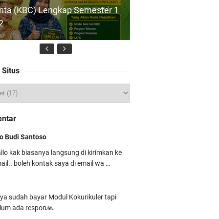
nta (KBC) Lengkap Semester 1
2
 Cinta
 Situs
wnload Program Kerja Wakil
epala Madrasah Bidang
esiswaan 2026/2027 –
ntar
rbasis Kurikulum Cinta
o Budi Santoso
llo kak biasanya langsung di kirimkan ke
ail.. boleh kontak saya di email wa …
dul Ajar SKI MTs Kelas 7
ya sudah bayar Modul Kokurikuler tapi
rikulum Berbasis Cinta (KBC)
lum ada respon🙏