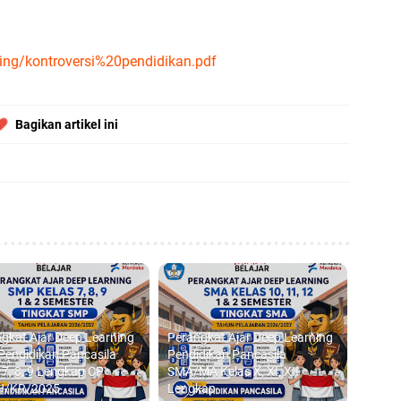
Pr
Mo
ZA
ping/kontroversi%20pendidikan.pdf
Ku
Te
Bagikan artikel ini
gkat Ajar Deep Learning
Perangkat Ajar Deep Learning
endidikan Pancasila
Pendidikan Pancasila
 7, 8, 9 Lengkap CP
SMA/MA Kelas X, XI, XII
H/KR/2025
Lengkap