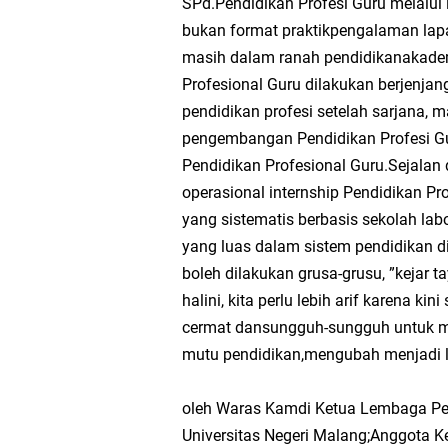
SPd.Pendidikan Profesi Guru melalui i
bukan format praktikpengalaman lapa
masih dalam ranah pendidikanakademi
Profesional Guru dilakukan berjenjan
pendidikan profesi setelah sarjana,
pengembangan Pendidikan Profesi 
Pendidikan Profesional Guru.Sejala
operasional internship Pendidikan P
yang sistematis berbasis sekolah la
yang luas dalam sistem pendidikan di
boleh dilakukan grusa-grusu, ”kejar 
halini, kita perlu lebih arif karena k
cermat dansungguh-sungguh untuk m
mutu pendidikan,mengubah menjadi l
oleh Waras Kamdi Ketua Lembaga P
Universitas Negeri Malang;Anggota K