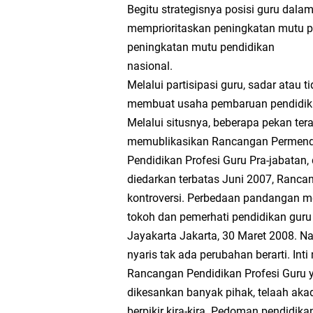
Modul Matematika MTs
Begitu strategisnya posisi guru dala
memprioritaskan peningkatan mutu pe
Modul Pembelajaran P
peningkatan mutu pendidikan
nasional.
Modul Kokurikuler Kur
Melalui partisipasi guru, sadar atau t
membuat usaha pembaruan pendidikan
Terbaru
Melalui situsnya, beberapa pekan tera
memublikasikan Rancangan Permendik
Latihan Soal dan Mat
Pendidikan Profesi Guru Pra-jabatan
diedarkan terbatas Juni 2007, Rancan
MTsN 2 Lampung Utar
kontroversi. Perbedaan pandangan m
tokoh dan pemerhati pendidikan guru 
Plt Kasi Penmad dan
Jayakarta Jakarta, 30 Maret 2008. Na
nyaris tak ada perubahan berarti. In
Nasional KoSSMI 2026
Rancangan Pendidikan Profesi Guru 
dikesankan banyak pihak, telaah ak
Menelusuri Proses P
berpikir kira-kira. Pedoman pendid