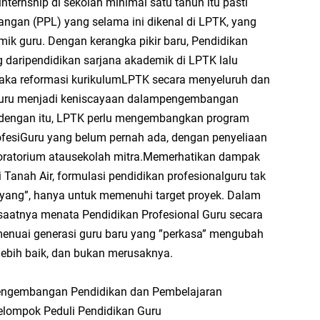
nternship di sekolah minimal satu tahun itu pasti
👍
ngan (PPL) yang selama ini dikenal di LPTK, yang
AF
k guru. Dengan kerangka pikir baru, Pendidikan
g daripendidikan sarjana akademik di LPTK lalu
ba
Pe
 maka reformasi kurikulumLPTK secara menyeluruh dan
P
An
Guru menjadi keniscayaan dalampengembangan
Ke
Ba
n dengan itu, LPTK perlu mengembangkan program
rofesiGuru yang belum pernah ada, dengan penyeliaan
Ci
boratorium atausekolah mitra.Memerhatikan dampak
B
 Tanah Air, formulasi pendidikan profesionalguru tak
Sy
tayang”, hanya untuk memenuhi target proyek. Dalam
sa
Mo
ini saatnya menata Pendidikan Profesional Guru secara
Ku
enuai generasi guru baru yang ”perkasa” mengubah
Ha
Le
ebih baik, dan bukan merusaknya.
B
Fa
engembangan Pendidikan dan Pembelajaran
B
elompok Peduli Pendidikan Guru