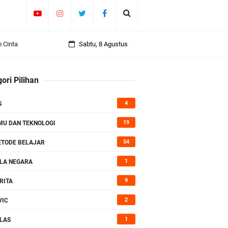
Sabtu, 8 Agustus
 Lengkap
ori Pilihan
4
S
19
MU DAN TEKNOLOGI
54
TODE BELAJAR
1
LA NEGARA
9
RITA
2
VIC
1
LAS