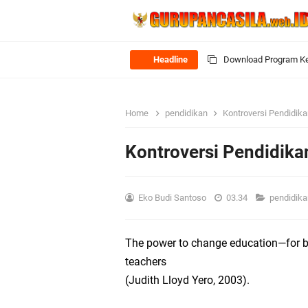
Headline
Modul Ajar SKI MTs K
Siap Mengajar Tanpa 
Home
pendidikan
Kontroversi Pendidika
Perangkat Ajar Deep 
Kontroversi Pendidika
Perangkat Ajar Deep 
Eko Budi Santoso
03.34
pendidik
Modul Ajar IPA MTs K
Modul Seni Rupa MTs 
The power to change education—for be
teachers
Download Modul Ajar 
(Judith Lloyd Yero, 2003).