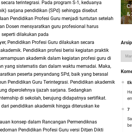
ecara terintegrasi. Pada program S-1, keduanya
Ci
ik) sarjana pendidikan (SPd) sehingga disebut
 Kewajiban Warga Negara Secara Seimbang
& 
aan Pendidikan Profesi Guru menjadi tuntutan setelah
an Dosen mensyaratkan guru profesional harus
rja Wakil Kepala Madrasah Bidang Kesiswaan 2026/2027 – Berbasis Kurikulum
a seperti dilakukan pada
yer, Pendidikan Profesi Guru dilakukan secara
Arsip
Do
 akademik. Pendidikan profesi berisi kegiatan praktik
K
kemampuan akademik dalam kegiatan profesi guru di
K
aan yang sistematis dan dalam waktu memadai. Maka,
Kome
Be
aratkan peserta penyandang SPd, baik yang berasal
pun Pendidikan Guru Terintegrasi. Pendidikan akademik
Ek
ung diperolehnya ijazah sarjana. Sedangkan
Ha
ternship di sekolah, berujung didapatnya sertifikat.
em
 dari pendidikan akademik hingga diteruskan ke
7
Mo
Sa
kacauan konsep dalam Rancangan Permendiknas
Ku
be
doman Pendidikan Profesi Guru versi Ditjen Dikti