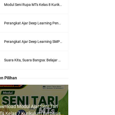
Modul Seni Rupa MTs Kelas 8 Kurikulum Berbasis Cinta (KBC) Terlengkap Semester 1 dan 2
Perangkat Ajar Deep Learning Pendidikan Pancasila SMA/MA Kelas X, XI, XII Lengkap
Perangkat Ajar Deep Learning SMP Pendidikan Pancasila Kelas 7, 8, 9 Lengkap CP 046/H/KR/2025
Suara Kita, Suara Bangsa: Belajar Menyampaikan Aspirasi dengan Bijak
n Pilihan
wnload Modul Ajar Seni Tari
s Kelas 7 Kurikulum Berbasis