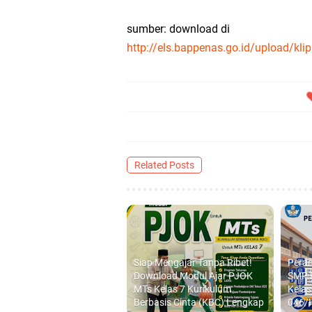
sumber: download di
http://els.bappenas.go.id/upload/kli
Related Posts
Siap Mengajar Tanpa Ribet!
Peran
Download Modul Ajar PJOK
SMP P
MTs Kelas 7 Kurikulum
Kelas
Berbasis Cinta (KBC) Lengkap
046/