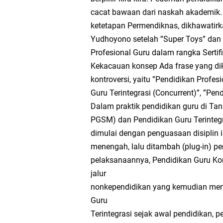
Tugas Materi Tantan
cacat bawaan dari naskah akademik. 
ketetapan Permendiknas, dikhawatir
Berantas Ekstremis
Yudhoyono setelah ”Super Toys” dan ”
Profesional Guru dalam rangka Sertifi
Hak dan Kewajiban W
Kekacauan konsep Ada frase yang d
kontroversi, yaitu ”Pendidikan Profes
Pancasila sebagai P
Guru Terintegrasi (Concurrent)”, ”Pen
Dalam praktik pendidikan guru di Tan
Suara Kita, Suara Ba
PGSM) dan Pendidikan Guru Terintegr
dimulai dengan penguasaan disiplin i
MTs Kelas 9 Bab 2 s
menengah, lalu ditambah (plug-in) 
pelaksanaannya, Pendidikan Guru Ko
Tantangan dan Upay
jalur
nonkependidikan yang kemudian men
Hak dan Kewajiban W
Guru
Terintegrasi sejak awal pendidikan, p
Demokrasi, Pemenuhan