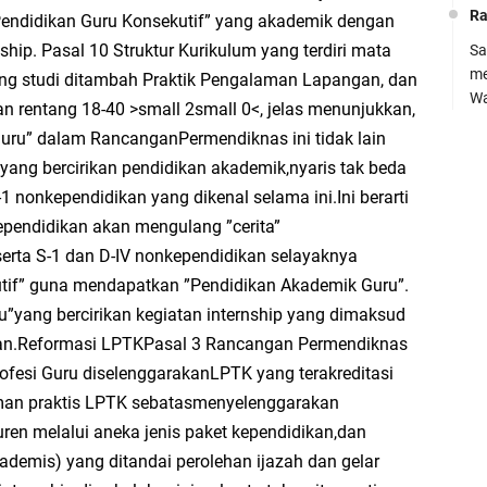
Le
Ra
ndidikan Guru Konsekutif” yang akademik dengan
ship. Pasal 10 Struktur Kurikulum yang terdiri mata
Sa
me
ang studi ditambah Praktik Pengalaman Lapangan, dan
Wa
an rentang 18-40 >small 2
small 0<, jelas menunjukkan,
Si
uru” dalam RancanganPermendiknas ini tidak lain
Ra
D
yang bercirikan pendidikan akademik,nyaris tak beda
su
Ke
1 nonkependidikan yang dikenal selama ini.Ini berarti
kh
(
kependidikan akan mengulang ”cerita”
Kh
erta S-1 dan D-IV nonkependidikan selayaknya
if” guna mendapatkan ”Pendidikan Akademik Guru”.
kh
ru”yang bercirikan kegiatan internship yang dimaksud
Ko
kan.Reformasi LPTKPasal 3 Rancangan Permendiknas
Pe
M.
fesi Guru diselenggarakanLPTK yang terakreditasi
SM
B
man praktis LPTK sebatasmenyelenggarakan
7,
ren melalui aneka jenis paket kependidikan,dan
0
HA
ademis) yang ditandai perolehan ijazah dan gelar
BA