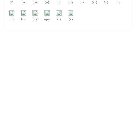
:P
:o
:>)
(o)
:p
(p)
:-s
(m)
8-)
:-t
:-b
b-(
:-#
=p~
x-)
(k)