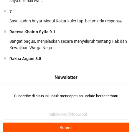
saya di email wa …
7
Saya sudah bayar Modul Kokurikuler tapi belum ada respon🙏
Perangkat Ajar Deep Learning Pendidikan
Raeesa Khairin Syifa 9.1
Pancasila SMA/MA Kelas X, XI, XII Lengkap
Sangat bagus, menjelaskan secara menyeluruh tentang Hak dan
Kewajiban Warga Nega …
Rakha Argani 8.8
suadah pak/bu
khairunnisa Jihan harun
Modul Ajar IPA MTs Kelas 9 Kurikulum Berbasis
Khairunisa Jihan harun 9.5bagus👍🏻
Cinta (KBC) Lengkap Semester 1 & 2
Subscribe di situs ini untuk mendapatkan update berita terbaru
khairunnisa Jihan harun
Komentar ini telah dihapus oleh pengarang.
M. Habib Nur Azmi 9.1
Bagus