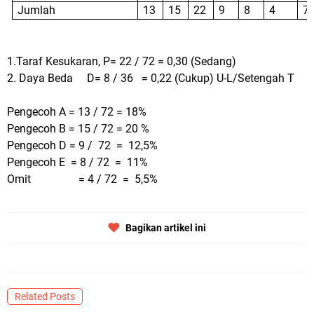
Jumlah
13
15
22
9
8
4
7
1.Taraf Kesukaran, P= 22 / 72 = 0,30 (Sedang)
2. Daya Beda
D= 8 / 36
= 0,22 (Cukup)
U-L/Setengah T
Pengecoh A = 13 / 72 = 18%
Pengecoh B = 15 / 72 = 20 %
Pengecoh D = 9 /
72
=
12,5%
Pengecoh E
= 8 / 72
=
11%
Omit
= 4 / 72
=
5,5%
Bagikan artikel ini
Related Posts