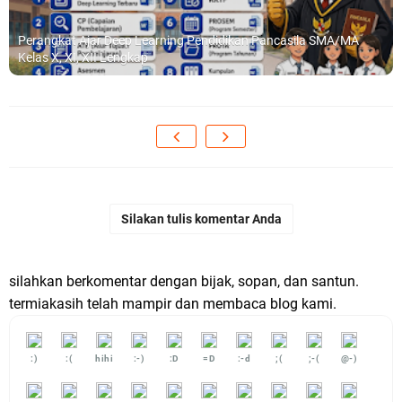
Perangkat Ajar Deep Learning Pendidikan Pancasila SMA/MA
Kelas X, XI, XII Lengkap
Silakan tulis komentar Anda
silahkan berkomentar dengan bijak, sopan, dan santun.
termiakasih telah mampir dan membaca blog kami.
:)
:(
hihi
:-)
:D
=D
:-d
;(
;-(
@-)