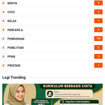
#
9
BERITA
#
2
CIVIC
#
1
KELAS
#
6
PANCASILA
#
139
PENDIDIKAN
#
2
PENELITIAN
#
11
PPKN
#
1
PRESTASI
Lagi Trending