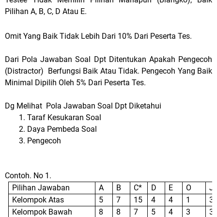
Pilihan A, B, C, D Atau E.
Omit Yang Baik Tidak Lebih Dari 10% Dari Peserta Tes.
Dari Pola Jawaban Soal Dpt Ditentukan Apakah Pengecoh
(Distractor)
Berfungsi Baik Atau Tidak. Pengecoh Yang Baik
Minimal Dipilih Oleh 5% Dari Peserta Tes.
Dg Melihat
Pola Jawaban Soal Dpt Diketahui
Taraf Kesukaran Soal
Daya Pembeda Soal
Pengecoh
Contoh. No 1.
Pilihan Jawaban
A
B
C*
D
E
O
J
Kelompok Atas
5
7
15
4
4
1
3
Kelompok Bawah
8
8
7
5
4
3
3