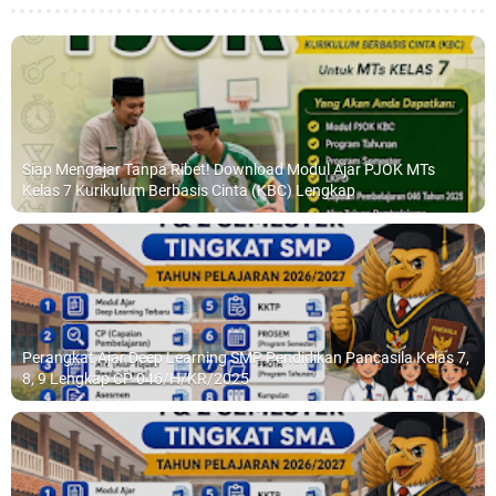
Siap Mengajar Tanpa Ribet! Download Modul Ajar PJOK MTs
Kelas 7 Kurikulum Berbasis Cinta (KBC) Lengkap
Perangkat Ajar Deep Learning SMP Pendidikan Pancasila Kelas 7,
8, 9 Lengkap CP 046/H/KR/2025