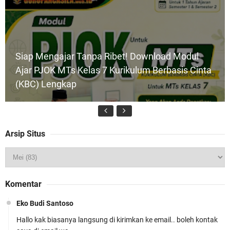
Siap Mengajar Tanpa Ribet! Download Modul
Ajar PJOK MTs Kelas 7 Kurikulum Berbasis Cinta
(KBC) Lengkap
Arsip Situs
Perangkat Ajar Deep Learning SMP Pendidikan
Pancasila Kelas 7, 8, 9 Lengkap CP
Komentar
046/H/KR/2025
Eko Budi Santoso
Hallo kak biasanya langsung di kirimkan ke email.. boleh kontak