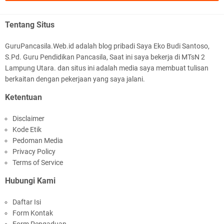
Modul Seni Rupa MTs Kelas 8 Kurikulum
HAFIZ ABDI HALIM 9.3
Berbasis Cinta (KBC) Terlengkap Semester 1 dan
Tentang Situs
BAGUSSS👍👍👍👍👍👍👍👍👍👍👍👍👍👍👍👍👍👍👍👍👍👍👍👍
2
👍👍👍👍👍
GuruPancasila.Web.id adalah blog pribadi Saya Eko Budi Santoso,
S.Pd. Guru Pendidikan Pancasila, Saat ini saya bekerja di MTsN 2
AFFANS RAHMAT JAYA 9.3
Lampung Utara. dan situs ini adalah media saya membuat tulisan
bagus 👍👍
berkaitan dengan pekerjaan yang saya jalani.
Ketentuan
Andre Wiguna 9.1
Download Modul Ajar Seni Tari MTs Kelas 7
Bagus banget🥰
Disclaimer
Kurikulum Berbasis Cinta (KBC) Lengkap
Kode Etik
Semester 1 & 2
Citra Aprilia Mufarokhah
Pedoman Media
Bagus
Privacy Policy
Terms of Service
Syifa Agustina Ramadani 9.1
Hubungi Kami
sangat bagus
Haya pippo mardianto 9.3
Daftar Isi
Modul Matematika MTs Kurikulum Berbasis
Form Kontak
Bagus
Cinta (KBC) Kelas 7, 8, 9 | Lengkap Format Word