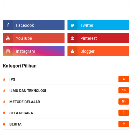
Kategori Pilihan
#
4
IPS
#
19
ILMU DAN TEKNOLOGI
#
54
METODE BELAJAR
#
1
BELA NEGARA
#
9
BERITA