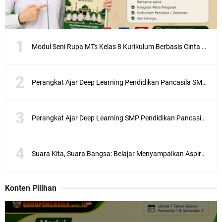
Modul Seni Rupa MTs Kelas 8 Kurikulum Berbasis Cinta (KBC) Terlengkap Semester 1 dan 2
Perangkat Ajar Deep Learning Pendidikan Pancasila SMA/MA Kelas X, XI, XII Lengkap
Perangkat Ajar Deep Learning SMP Pendidikan Pancasila Kelas 7, 8, 9 Lengkap CP 046/H/KR/2025
Suara Kita, Suara Bangsa: Belajar Menyampaikan Aspirasi dengan Bijak
Konten Pilihan