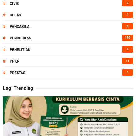
#
2
CIVIC
#
1
KELAS
#
6
PANCASILA
#
139
PENDIDIKAN
#
2
PENELITIAN
#
11
PPKN
#
1
PRESTASI
Lagi Trending