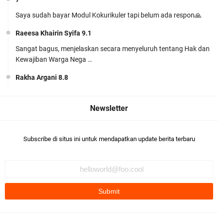
Saya sudah bayar Modul Kokurikuler tapi belum ada respon🙏
Modul Ajar SKI MTs Kelas 7 Kurikulum Berbasis
Raeesa Khairin Syifa 9.1
Cinta (KBC) Lengkap Siap Pakai
Sangat bagus, menjelaskan secara menyeluruh tentang Hak dan
Kewajiban Warga Nega …
Rakha Argani 8.8
suadah pak/bu
Siap Mengajar Tanpa Ribet! Download Modul
khairunnisa Jihan harun
Ajar PJOK MTs Kelas 7 Kurikulum Berbasis Cinta
Khairunisa Jihan harun 9.5bagus👍🏻
(KBC) Lengkap
Subscribe di situs ini untuk mendapatkan update berita terbaru
khairunnisa Jihan harun
Komentar ini telah dihapus oleh pengarang.
M. Habib Nur Azmi 9.1
Bagus
Perangkat Ajar Deep Learning SMP Pendidikan
HAFIZ ABDI HALIM 9.3