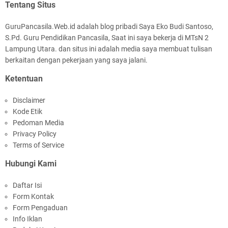
Pancasila Kelas 7, 8, 9 Lengkap CP
Tentang Situs
BAGUSSS👍👍👍👍👍👍👍👍👍👍👍👍👍👍👍👍👍👍👍👍👍👍👍👍
046/H/KR/2025
👍👍👍👍👍
GuruPancasila.Web.id adalah blog pribadi Saya Eko Budi Santoso,
S.Pd. Guru Pendidikan Pancasila, Saat ini saya bekerja di MTsN 2
AFFANS RAHMAT JAYA 9.3
Lampung Utara. dan situs ini adalah media saya membuat tulisan
bagus 👍👍
berkaitan dengan pekerjaan yang saya jalani.
Ketentuan
Andre Wiguna 9.1
Bagus banget🥰
Disclaimer
Perangkat Ajar Deep Learning Pendidikan
Kode Etik
Pancasila SMA/MA Kelas X, XI, XII Lengkap
Citra Aprilia Mufarokhah
Pedoman Media
Bagus
Privacy Policy
Terms of Service
Syifa Agustina Ramadani 9.1
Hubungi Kami
sangat bagus
Haya pippo mardianto 9.3
Daftar Isi
Form Kontak
Bagus
Modul Ajar IPA MTs Kelas 9 Kurikulum Berbasis
Form Pengaduan
Cinta (KBC) Lengkap Semester 1 & 2
Info Iklan
Fabian Nabil daniswara 93