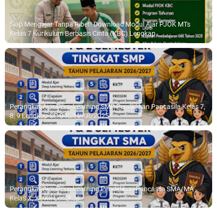
Siap Mengajar Tanpa Ribet! Download Modul Ajar PJOK MTs
Kelas 7 Kurikulum Berbasis Cinta (KBC) Lengkap
Perangkat Ajar Deep Learning SMP Pendidikan Pancasila Kelas 7,
8, 9 Lengkap CP 046/H/KR/2025
Perangkat Ajar Deep Learning Pendidikan Pancasila SMA/MA
Kelas X, XI, XII Lengkap