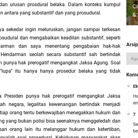
dan urusan prosdural belaka. Dalam konteks kumpul
Ci
n antara yang substantif dan yang prosudural.
 Kewajiban Warga Negara Secara Seimbang
& 
nya sekedar ingin meluruskan, jangan sampai terkesan
rja Wakil Kepala Madrasah Bidang Kesiswaan 2026/2027 – Berbasis Kurikulum
sudural dan mengabaikan keadilan substantif, seperti
Arsip
arman dan saya menentang pengabaian hak-hak
Do
 Hendarman seolah secara substantif sah bertindak
K
n punya hak prerogatif mengangkat Jaksa Agung. Soal
K
"lupa" itu hanya hanya prosedur belaka yang tidak
Kome
Be
Ek
Presiden punya hak prerogatif mengangkat Jaksa
Ha
em
ah negara, legalitas kewenangan bertindak menjadi
setiap orang tentu berkewajiban menegakkan hukum dan
7
rang yang bukan polisi bisa seenaknya menggeledah dan
Mo
Sa
an orang lain itu melanggar hukum dan ketertiban,
Ku
be
nyalah soal prosedural. Kehidupan masyarakat akan