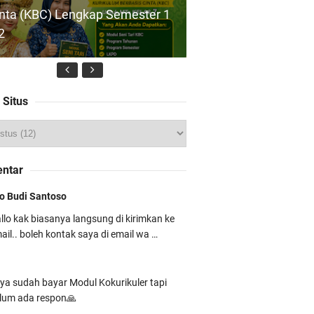
nta (KBC) Lengkap Semester 1
2
 Cinta
 Situs
wnload Program Kerja Wakil
epala Madrasah Bidang
esiswaan 2026/2027 –
ntar
rbasis Kurikulum Cinta
o Budi Santoso
llo kak biasanya langsung di kirimkan ke
ail.. boleh kontak saya di email wa …
dul Ajar SKI MTs Kelas 7
ya sudah bayar Modul Kokurikuler tapi
rikulum Berbasis Cinta (KBC)
lum ada respon🙏