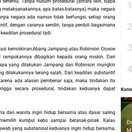
tertentu. Tanpa hukum prosedural (antara lain, siapa
gan dan Upaya Pemenuhan Hak dan Kewajiban Warga Negara
 melaksanakannya, apa batas-batasnya) maka negara
anpa negara ada namun tidak berfungsi, setiap orang
me Demi Hak Aman Warga Negara
tif, dengan caranya sendiri, tanpa perduli bagaimana
keadilan prosedural tadi.
arga Negara dalam UUD NRI Tahun 1945
atasi kemiskinan,Abang Jampang atau Robinson Crusoe
andangan Hidup Bangsaku
rampokannya dibagikan kepada orang miskin. Dari
n apa yang dilakukan Jampang dan Robinson mungkin
ngsa: Belajar Menyampaikan Aspirasi dengan Bijak
ng dilakukannya terang salah. Dari keadilan substantif
arena ada alasan pembenar saja, maka tindakan itu
ub bab Hak dan Kewajiban Warga Negara dalam UUD NRI Tahun 1945
ehingga secara prosedural, tindakan keduanya dapat
Konte
a Pemenuhan Hak dan Kewajiban Warga Negara
ria dan wanita ingin hidup bersama atas dasar saling
arga Negara dalam UUD NRI 1945
memilih kumpul kebo sampai beranak-pinak. Kalau
Do
awab yang substansial keduanya ingin hidup bersama,
 Hak, dan Ketidakadilan: Suara Pelajar untuk Negeri
MT