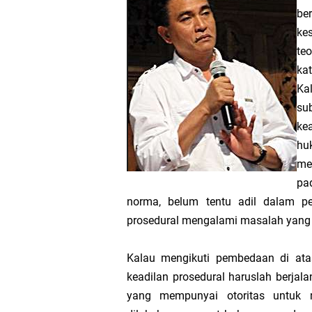
Modul Matematika MTs
be
ke
Modul Pembelajaran P
te
ka
Modul Kokurikuler Kur
Ka
su
Terbaru
ke
hu
Latihan Soal dan Mat
me
pa
MTsN 2 Lampung Utar
norma, belum tentu adil dalam pe
Plt Kasi Penmad dan
prosedural mengalami masalah yang
Nasional KoSSMI 2026
Kalau mengikuti pembedaan di ata
keadilan prosedural haruslah berjalan
Menelusuri Proses P
yang mempunyai otoritas untuk 