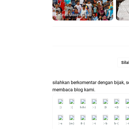
prose
negar
Definisi Masyarakat
Ihza
Sila
silahkan berkomentar dengan bijak, 
membaca blog kami.
:)
:(
hihi
:-)
:D
=D
:-
:-s
(m)
8-)
:-t
:-b
b-(
:-