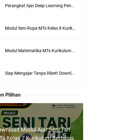
Perangkat Ajar Deep Learning Pendidikan Pancasila SMA/MA Kelas X, XI, XII Lengkap
Modul Seni Rupa MTs Kelas 8 Kurikulum Berbasis Cinta (KBC) Terlengkap Semester 1 dan 2
Modul Matematika MTs Kurikulum Berbasis Cinta (KBC) Kelas 7, 8, 9 | Lengkap Format Word & PDF
Siap Mengajar Tanpa Ribet! Download Modul Ajar PJOK MTs Kelas 7 Kurikulum Berbasis Cinta (KBC) Lengkap
n Pilihan
wnload Modul Ajar Seni Tari
s Kelas 7 Kurikulum Berbasis