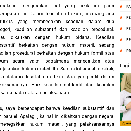
 Kurikulum Berbasis Cinta (KBC) Kelas 7, 8, 9 | Lengkap Format Word & PDF
rmaksud menguraikan hal yang pelik ini pada
#
PA
sempatan ini. Dalam teori ilmu hukum, memang ada
endidikan Pancasila KBC untuk MTs Kelas 7, 8, dan 9
#
PE
oritikus yang membedakan keadilan dalam dua
#
tegori, keadilan substantif dan keadilan prosedural.
PE
ikulum Berbasis Cinta (KBC) MTs Lengkap Kelas 7, 8, dan 9 | Siap Pakai Tahun 
lau dikaitkan dengan hukum pidana. Keadilan
#
P
bstantif berkaitan dengan hukum materil, sedang
#
PR
adilan prosedural berkaitan dengan hukum formil atau
kum acara, yakni bagaimana menegakkan atau
eri Asas Pendidikan Pancasila Kelas 8 Semester Genap
Lagi
njalankan hukum materil itu. Semua ini adalah abstrak,
da dataran filsafat dan teori. Apa yang adil dalam
a Mulai Seleksi PMB Jalur Prestasi TP 2026/2027
laksanannya. Baik keadilan subtantif dan keadilan
 Kepala Madrasah Lepas Keberangkatan Delegasi MTs 2 Lampung Utara Menuju 
 sama pada dataran pelaksanaan.
s, saya berpendapat bahwa keadilan substantif dan
 paralel. Apalagi jika hal ini dikaitkan dengan negara,
erumusan dan Pengesahan UUD NRI Tahun 1945
menegakkan hukum materil, yang pelaksanaannya