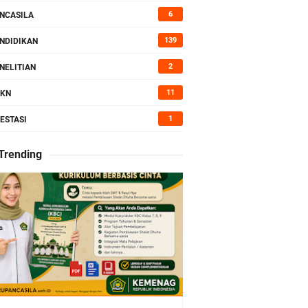
6
NCASILA
139
NDIDIKAN
2
NELITIAN
Ajaran
11
PKN
1
ESTASI
 Trending
Final