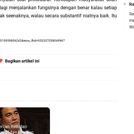
Le
Ra
lagi menjalankan fungsinya dengan benar kalau setiap
Sa
 seenaknya, walau secara substantif niatnya baik. Itu
me
Wa
Si
Ra
302310959806242&story_fbid=353207038049967
D
su
Ke
kh
(
Bagikan artikel ini
Kh
kh
Ko
Pe
M.
SM
B
7,
0
HA
rtian Keadilan
BA
antif dan keadilan