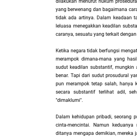
dilakukan menurut hukum prosedural 
Tugas Materi Tantan
yang berwenang dan bagaimana cara
tidak ada artinya. Dalam keadaan t
Berantas Ekstremis
leluasa menegakkan keadilan substan
caranya, sesuatu yang terkait dengan 
Hak dan Kewajiban W
Ketika negara tidak berfungsi meng
Pancasila sebagai P
merampok dimana-mana yang hasil 
sudut keadilan substantif, mungki
Suara Kita, Suara Ba
benar. Tapi dari sudut prosudural ya
pun merampok tetap salah, hanya k
MTs Kelas 9 Bab 2 s
secara substantif terlihat adil, s
"dimaklumi".
Tantangan dan Upay
Dalam kehidupan pribadi, seorang p
Hak dan Kewajiban W
cinta-mencintai. Namun keduanya 
ditanya mengapa demikian, mereka j
Demokrasi, Pemenuhan