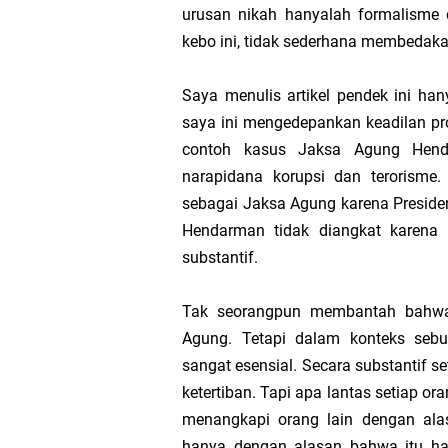
urusan nikah hanyalah formalisme 
kebo ini, tidak sederhana membedaka
Pelaksanaan Hak dan
Saya menulis artikel pendek ini ha
Download Program Ke
saya ini mengedepankan keadilan pro
contoh kasus Jaksa Agung Hend
narapidana korupsi dan terorisme.
sebagai Jaksa Agung karena Preside
Hendarman tidak diangkat karena 
substantif.
Tak seorangpun membantah bahwa 
Agung. Tetapi dalam konteks sebu
sangat esensial. Secara substantif 
ketertiban. Tapi apa lantas setiap o
menangkapi orang lain dengan alas
hanya dengan alasan bahwa itu ha