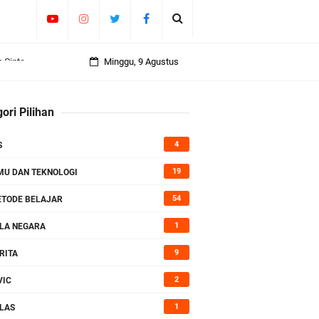
Minggu, 9 Agustus
 Lengkap
ori Pilihan
4
S
19
MU DAN TEKNOLOGI
54
TODE BELAJAR
1
LA NEGARA
9
RITA
2
VIC
1
LAS