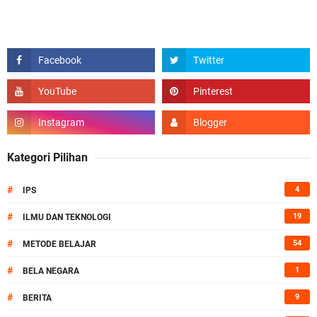
Kategori Pilihan
#
4
IPS
#
19
ILMU DAN TEKNOLOGI
#
54
METODE BELAJAR
#
1
BELA NEGARA
#
9
BERITA