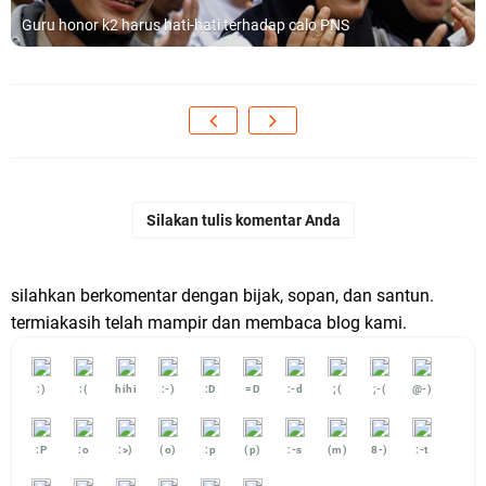
Guru honor k2 harus hati-hati terhadap calo PNS
Silakan tulis komentar Anda
silahkan berkomentar dengan bijak, sopan, dan santun.
termiakasih telah mampir dan membaca blog kami.
:)
:(
hihi
:-)
:D
=D
:-d
;(
;-(
@-)
:P
:o
:>)
(o)
:p
(p)
:-s
(m)
8-)
:-t