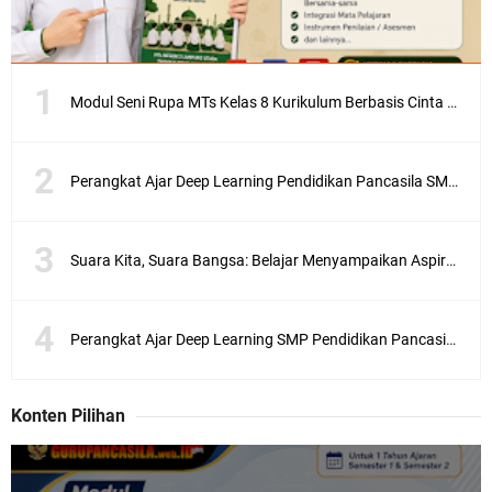
Modul Seni Rupa MTs Kelas 8 Kurikulum Berbasis Cinta (KBC) Terlengkap Semester 1 dan 2
Perangkat Ajar Deep Learning Pendidikan Pancasila SMA/MA Kelas X, XI, XII Lengkap
Suara Kita, Suara Bangsa: Belajar Menyampaikan Aspirasi dengan Bijak
Perangkat Ajar Deep Learning SMP Pendidikan Pancasila Kelas 7, 8, 9 Lengkap CP 046/H/KR/2025
Konten Pilihan