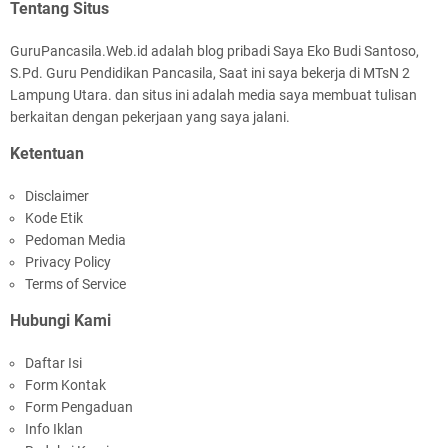
Perangkat Ajar Deep Learning Pendidikan
Tentang Situs
BAGUSSS👍👍👍👍👍👍👍👍👍👍👍👍👍👍👍👍👍👍👍👍👍👍👍👍
Pancasila SMA/MA Kelas X, XI, XII Lengkap
👍👍👍👍👍
GuruPancasila.Web.id adalah blog pribadi Saya Eko Budi Santoso,
S.Pd. Guru Pendidikan Pancasila, Saat ini saya bekerja di MTsN 2
AFFANS RAHMAT JAYA 9.3
Lampung Utara. dan situs ini adalah media saya membuat tulisan
bagus 👍👍
berkaitan dengan pekerjaan yang saya jalani.
Ketentuan
Andre Wiguna 9.1
Bagus banget🥰
Disclaimer
Modul Ajar IPA MTs Kelas 9 Kurikulum Berbasis
Kode Etik
Cinta (KBC) Lengkap Semester 1 & 2
Citra Aprilia Mufarokhah
Pedoman Media
Bagus
Privacy Policy
Terms of Service
Syifa Agustina Ramadani 9.1
Hubungi Kami
sangat bagus
Haya pippo mardianto 9.3
Daftar Isi
Modul Seni Rupa MTs Kelas 8 Kurikulum
Form Kontak
Bagus
Berbasis Cinta (KBC) Terlengkap Semester 1 dan
Form Pengaduan
2
Info Iklan
Fabian Nabil daniswara 93