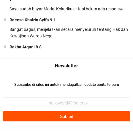
Siap Mengajar Tanpa Ribet! Download Modul
Saya sudah bayar Modul Kokurikuler tapi belum ada respon🙏
Ajar PJOK MTs Kelas 7 Kurikulum Berbasis Cinta
Raeesa Khairin Syifa 9.1
(KBC) Lengkap
Sangat bagus, menjelaskan secara menyeluruh tentang Hak dan
Kewajiban Warga Nega …
Rakha Argani 8.8
suadah pak/bu
Perangkat Ajar Deep Learning SMP Pendidikan
khairunnisa Jihan harun
Pancasila Kelas 7, 8, 9 Lengkap CP
Khairunisa Jihan harun 9.5bagus👍🏻
046/H/KR/2025
Subscribe di situs ini untuk mendapatkan update berita terbaru
khairunnisa Jihan harun
Komentar ini telah dihapus oleh pengarang.
M. Habib Nur Azmi 9.1
Bagus
HAFIZ ABDI HALIM 9.3