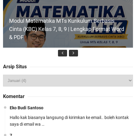
Modul Matematika MTs Kurikulum Berbasis
Cinta (KBC) Kelas 7, 8, 9 | Lengkap Format Word
& PDF
Arsip Situs
Modul Ajar SKI MTs Kelas 7 Kurikulum Berbasis
Komentar
Cinta (KBC) Lengkap Siap Pakai
Eko Budi Santoso
Hallo kak biasanya langsung di kirimkan ke email.. boleh kontak
saya di email wa …
7