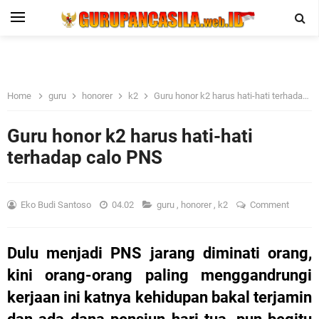
Home
guru
honorer
k2
Guru honor k2 harus hati-hati terhadap calo PNS
Guru honor k2 harus hati-hati
terhadap calo PNS
Eko Budi Santoso
04.02
guru
,
honorer
,
k2
Comment
Dulu menjadi PNS jarang diminati orang,
kini orang-orang paling menggandrungi
kerjaan ini katnya kehidupan bakal terjamin