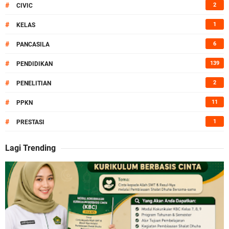
#
2
CIVIC
#
1
KELAS
#
6
PANCASILA
#
139
PENDIDIKAN
#
2
PENELITIAN
#
11
PPKN
#
1
PRESTASI
Lagi Trending