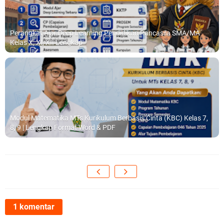
Perangkat Ajar Deep Learning Pendidikan Pancasila SMA/MA
Kelas X, XI, XII Lengkap
Modul Matematika MTs Kurikulum Berbasis Cinta (KBC) Kelas 7,
8, 9 | Lengkap Format Word & PDF
1 komentar