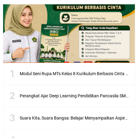
Modul Seni Rupa MTs Kelas 8 Kurikulum Berbasis Cinta (KBC) Terlengkap Semester 1 dan 2
Perangkat Ajar Deep Learning Pendidikan Pancasila SMA/MA Kelas X, XI, XII Lengkap
Suara Kita, Suara Bangsa: Belajar Menyampaikan Aspirasi dengan Bijak