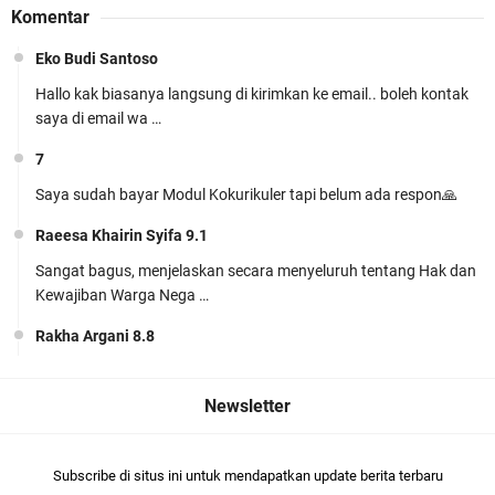
Komentar
Cinta (KBC) Lengkap Siap Pakai
Eko Budi Santoso
Hallo kak biasanya langsung di kirimkan ke email.. boleh kontak
saya di email wa …
7
Siap Mengajar Tanpa Ribet! Download Modul
Saya sudah bayar Modul Kokurikuler tapi belum ada respon🙏
Ajar PJOK MTs Kelas 7 Kurikulum Berbasis Cinta
Raeesa Khairin Syifa 9.1
(KBC) Lengkap
Sangat bagus, menjelaskan secara menyeluruh tentang Hak dan
Kewajiban Warga Nega …
Rakha Argani 8.8
suadah pak/bu
Perangkat Ajar Deep Learning SMP Pendidikan
khairunnisa Jihan harun
Pancasila Kelas 7, 8, 9 Lengkap CP
Khairunisa Jihan harun 9.5bagus👍🏻
046/H/KR/2025
Subscribe di situs ini untuk mendapatkan update berita terbaru
khairunnisa Jihan harun