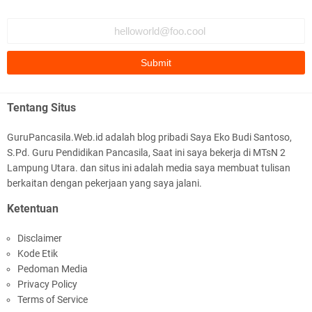
Komentar ini telah dihapus oleh pengarang.
M. Habib Nur Azmi 9.1
Bagus
HAFIZ ABDI HALIM 9.3
Perangkat Ajar Deep Learning Pendidikan
Tentang Situs
BAGUSSS👍👍👍👍👍👍👍👍👍👍👍👍👍👍👍👍👍👍👍👍👍👍👍👍
Pancasila SMA/MA Kelas X, XI, XII Lengkap
👍👍👍👍👍
GuruPancasila.Web.id adalah blog pribadi Saya Eko Budi Santoso,
S.Pd. Guru Pendidikan Pancasila, Saat ini saya bekerja di MTsN 2
AFFANS RAHMAT JAYA 9.3
Lampung Utara. dan situs ini adalah media saya membuat tulisan
bagus 👍👍
berkaitan dengan pekerjaan yang saya jalani.
Ketentuan
Andre Wiguna 9.1
Bagus banget🥰
Disclaimer
Modul Ajar IPA MTs Kelas 9 Kurikulum Berbasis
Kode Etik
Cinta (KBC) Lengkap Semester 1 & 2
Citra Aprilia Mufarokhah
Pedoman Media
Bagus
Privacy Policy
Terms of Service
Syifa Agustina Ramadani 9.1