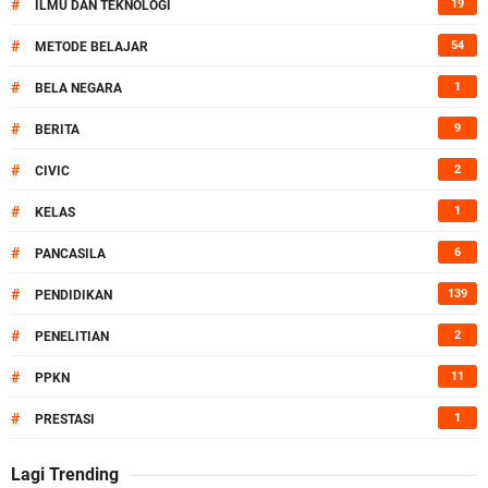
#
19
ILMU DAN TEKNOLOGI
#
54
METODE BELAJAR
#
1
BELA NEGARA
#
9
BERITA
#
2
CIVIC
#
1
KELAS
#
6
PANCASILA
#
139
PENDIDIKAN
#
2
PENELITIAN
#
11
PPKN
#
1
PRESTASI
Lagi Trending