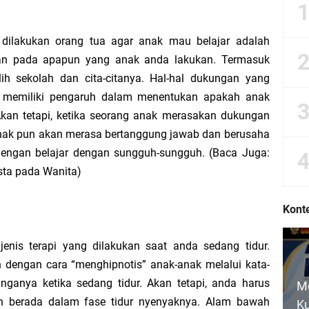
me Demi Hak Aman Warga Negara
 dilakukan orang tua agar anak mau belajar adalah
arga Negara dalam UUD NRI Tahun 1945
an pada apapun yang anak anda lakukan. Termasuk
h sekolah dan cita-citanya. Hal-hal dukungan yang
andangan Hidup Bangsaku
gat memiliki pengaruh dalam menentukan apakah anak
 Akan tetapi, ketika seorang anak merasakan dukungan
ngsa: Belajar Menyampaikan Aspirasi dengan Bijak
nak pun akan merasa bertanggung jawab dan berusaha
dengan belajar dengan sungguh-sungguh. (Baca Juga:
ub bab Hak dan Kewajiban Warga Negara dalam UUD NRI Tahun 1945
sta pada Wanita)
a Pemenuhan Hak dan Kewajiban Warga Negara
Konte
arga Negara dalam UUD NRI 1945
enis terapi yang dilakukan saat anda sedang tidur.
an dengan cara “menghipnotis” anak-anak melalui kata-
 Hak, dan Ketidakadilan: Suara Pelajar untuk Negeri
inganya ketika sedang tidur. Akan tetapi, anda harus
M
 berada dalam fase tidur nyenyaknya. Alam bawah
 Kewajiban Warga Negara Secara Seimbang
Ku