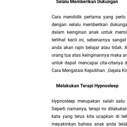
Selalu Memberikan Dukungan
Berantas Ekstremis
Cara mendidik pertama yang perlu
Hak dan Kewajiban W
dengan selalu memberikan dukung
dalam keinginan anak untuk memili
Pancasila sebagai P
terlihat kecil ini, sebenarnya san
anda akan rajin belajar atau tidak.
Suara Kita, Suara Ba
orang tua atas keinginannya maka a
untuk dapat mencapai cita-citanya 
MTs Kelas 9 Bab 2 s
Cara Mengatasi Keputihan ,Gejala Ki
Tantangan dan Upay
Melakukan Terapi Hypnosleep
Hak dan Kewajiban W
Hypnosleep merupakan salah satu j
Seperti namanya, terapi ini dilakuk
Demokrasi, Pemenuhan
kata yang terus kita ucapkan di tel
meyakinkan bahwa anak anda telah
Pelaksanaan Hak dan