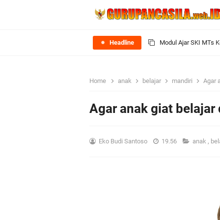
Headline
Siap Mengajar Tanpa 
Perangkat Ajar Deep 
Home
anak
belajar
mandiri
Agar a
Perangkat Ajar Deep 
Agar anak giat belajar
Modul Ajar IPA MTs K
Eko Budi Santoso
19.56
anak
,
bel
Modul Seni Rupa MTs 
Download Modul Ajar 
Modul Matematika MTs