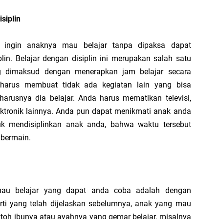
👍
siplin
AF
ba
g ingin anaknya mau belajar tanpa dipaksa dapat
Mo
lin. Belajar dengan disiplin ini merupakan salah satu
Ku
An
ng dimaksud dengan menerapkan jam belajar secara
Le
Ba
harus membuat tidak ada kegiatan lain yang bisa
Ci
harusnya dia belajar. Anda harus mematikan televisi,
B
lektronik lainnya. Anda pun dapat menikmati anak anda
k mendisiplinkan anak anda, bahwa waktu tersebut
Sy
 bermain.
sa
Mo
Ku
Ha
Te
B
mau belajar yang dapat anda coba adalah dengan
Fa
ti yang telah dijelaskan sebelumnya, anak yang mau
B
ntoh ibunya atau ayahnya yang gemar belajar, misalnya