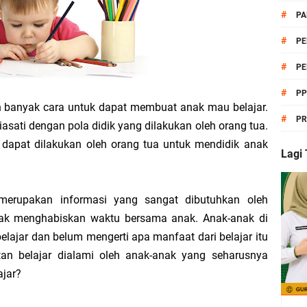
endidikan Pancasila KBC untuk MTs Kelas 7, 8, dan 9
#
PA
ikulum Berbasis Cinta (KBC) MTs Lengkap Kelas 7, 8, dan 9 | Siap Pakai Tahun 
#
PE
#
PE
#
P
 banyak cara untuk dapat membuat anak mau belajar.
eri Asas Pendidikan Pancasila Kelas 8 Semester Genap
#
PR
iasati dengan pola didik yang dilakukan oleh orang tua.
dapat dilakukan oleh orang tua untuk mendidik anak
a Mulai Seleksi PMB Jalur Prestasi TP 2026/2027
Lagi
 Kepala Madrasah Lepas Keberangkatan Delegasi MTs 2 Lampung Utara Menuju 
merupakan informasi yang sangat dibutuhkan oleh
yak menghabiskan waktu bersama anak. Anak-anak di
elajar dan belum mengerti apa manfaat dari belajar itu
erumusan dan Pengesahan UUD NRI Tahun 1945
itan belajar dialami oleh anak-anak yang seharusnya
ajar?
gan dan Upaya Pemenuhan Hak dan Kewajiban Warga Negara