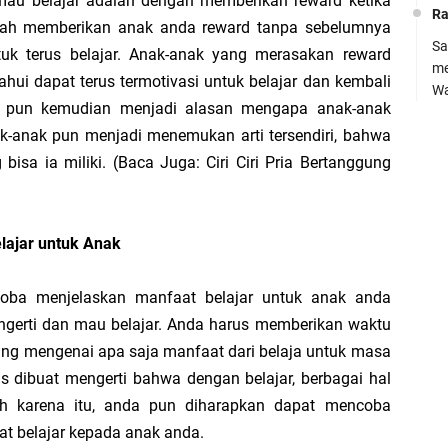
(
mau belajar adalah dengan memberikan reward ketika
Ra
rnah memberikan anak anda reward tanpa sebelumnya
Sa
k terus belajar. Anak-anak yang merasakan reward
me
tahui dapat terus termotivasi untuk belajar dan kembali
Wa
ini pun kemudian menjadi alasan mengapa anak-anak
Pe
Ra
ak-anak pun menjadi menemukan arti tersendiri, bahwa
SM
su
bisa ia miliki. (Baca Juga: Ciri Ciri Pria Bertanggung
7,
kh
0
Kh
ajar untuk Anak
kh
oba menjelaskan manfaat belajar untuk anak anda
Ko
gerti dan mau belajar. Anda harus memberikan waktu
M.
Pe
ng mengenai apa saja manfaat dari belaja untuk masa
B
P
s dibuat mengerti bahwa dengan belajar, berbagai hal
Ke
HA
leh karena itu, anda pun diharapkan dapat mencoba
t belajar kepada anak anda.
BA