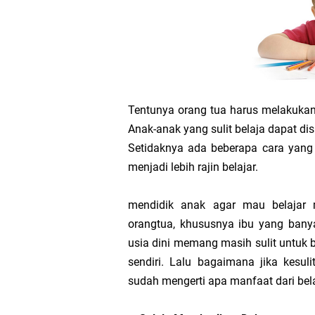
Modul Pembelajaran P
Modul Kokurikuler Kur
Terbaru
Tentunya orang tua harus melakukan
Latihan Soal dan Mat
Anak-anak yang sulit belaja dapat dis
Setidaknya ada beberapa cara yang 
MTsN 2 Lampung Utar
menjadi lebih rajin belajar.
Plt Kasi Penmad dan
mendidik anak agar mau belajar 
Nasional KoSSMI 2026
orangtua, khususnya ibu yang ban
usia dini memang masih sulit untuk b
Menelusuri Proses P
sendiri. Lalu bagaimana jika kesul
sudah mengerti apa manfaat dari bel
Tugas Materi Tantan