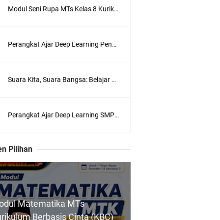
Modul Seni Rupa MTs Kelas 8 Kurikulum Berbasis Cinta (KBC) Terlengkap Semester 1 dan 2
Perangkat Ajar Deep Learning Pendidikan Pancasila SMA/MA Kelas X, XI, XII Lengkap
Suara Kita, Suara Bangsa: Belajar Menyampaikan Aspirasi dengan Bijak
Perangkat Ajar Deep Learning SMP Pendidikan Pancasila Kelas 7, 8, 9 Lengkap CP 046/H/KR/2025
n Pilihan
odul Matematika MTs
rikulum Berbasis Cinta (KBC)