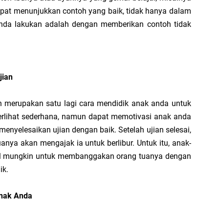
Do
pat menunjukkan contoh yang baik, tidak hanya dalam
Pr
MT
 anda lakukan adalah dengan memberikan contoh tidak
ZA
Ci
& 
jian
an merupakan satu lagi cara mendidik anak anda untuk
terlihat sederhana, namun dapat memotivasi anak anda
menyelesaikan ujian dengan baik. Setelah ujian selesai,
nya akan mengajak ia untuk berlibur. Untuk itu, anak-
l mungkin untuk membanggakan orang tuanya dengan
ik.
Anak Anda