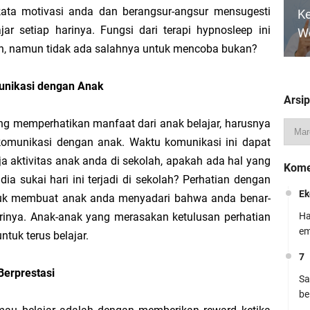
ata motivasi anda dan berangsur-angsur mensugesti
Ke
jar setiap harinya. Fungsi dari terapi hypnosleep ini
dan Siswa PPKn Kelas XII Kurikulum Merdeka
W
, namun tidak ada salahnya untuk mencoba bukan?
elas 7 Kurikulum Berbasis Cinta (KBC) Lengkap Siap Pakai
nikasi dengan Anak
Arsip
g memperhatikan manfaat dari anak belajar, harusnya
Mo
omunikasi dengan anak. Waktu komunikasi ini dapat
Ku
 aktivitas anak anda di sekolah, apakah ada hal yang
Kome
Le
ia sukai hari ini terjadi di sekolah? Perhatian dengan
Ek
ntuk membuat anak anda menyadari bahwa anda benar-
irinya. Anak-anak yang merasakan ketulusan perhatian
Ha
em
ntuk terus belajar.
Si
7
D
erprestasi
Sa
Ke
be