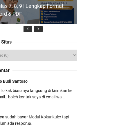
las 7, 8, 9 | Lengkap Format
ord & PDF
 Situs
dul Ajar SKI MTs Kelas 7
rikulum Berbasis Cinta (KBC)
ntar
ngkap Siap Pakai
o Budi Santoso
llo kak biasanya langsung di kirimkan ke
ail.. boleh kontak saya di email wa …
ap Mengajar Tanpa Ribet!
ownload Modul Ajar PJOK MTs
ya sudah bayar Modul Kokurikuler tapi
las 7 Kurikulum Berbasis Cinta
lum ada respon🙏