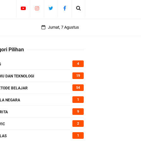
 Lengkap
Jumat, 7 Agustus
ori Pilihan
4
S
19
MU DAN TEKNOLOGI
54
TODE BELAJAR
1
LA NEGARA
9
RITA
2
VIC
1
LAS